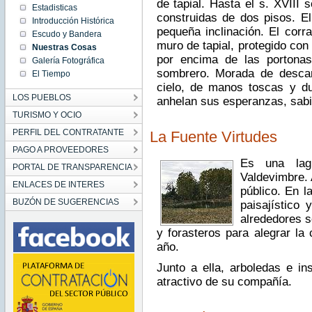
de tapial. Hasta el s. XVIII 
Estadisticas
construidas de dos pisos. E
Introducción Histórica
pequeña inclinación. El corra
Escudo y Bandera
muro de tapial, protegido con
Nuestras Cosas
por encima de las portonas
Galería Fotográfica
sombrero. Morada de desca
El Tiempo
cielo, de manos toscas y d
LOS PUEBLOS
anhelan sus esperanzas, sabi
TURISMO Y OCIO
PERFIL DEL CONTRATANTE
La Fuente Virtudes
PAGO A PROVEEDORES
Es una lag
PORTAL DE TRANSPARENCIA
Valdevimbre.
ENLACES DE INTERES
público. En l
BUZÓN DE SUGERENCIAS
paisajístico 
alrededores s
y forasteros para alegrar la 
año.
Junto a ella, arboledas e in
atractivo de su compañía.