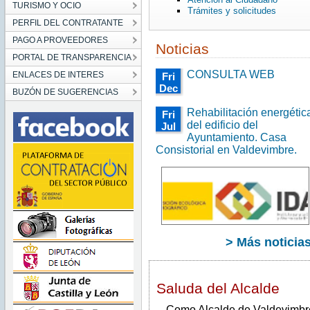
TURISMO Y OCIO
Trámites y solicitudes
PERFIL DEL CONTRATANTE
PAGO A PROVEEDORES
Noticias
PORTAL DE TRANSPARENCIA
CONSULTA WEB
ENLACES DE INTERES
Fri
Dec
BUZÓN DE SUGERENCIAS
01
00:00:00
Rehabilitación energétic
Fri
CET
del edificio del
Jul
2023
Ayuntamiento. Casa
29
Fri
00:00:00
Consistorial en Valdevimbre.
Dec
CEST
01
2022
00:00:00
CET
Fri Jul
2023
29
00:00:00
CEST
2022
> Más noticia
Saluda del Alcalde
Como Alcalde de Valdevimbre,