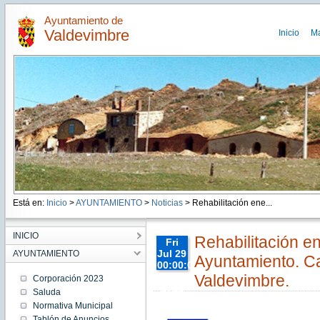
Ayuntamiento de
Valdevimbre
Inicio
M
Está en:
Inicio
>
AYUNTAMIENTO
>
Noticias
> Rehabilitación ene...
INICIO
Rehabilitación en
Fri
Jul 29
AYUNTAMIENTO
Ayuntamiento. Ca
00:00:00
CEST
Valdevimbre.
Corporación 2023
2022
Saluda
Fri Jul
Normativa Municipal
29
00:00:00
Tablón de Anuncios