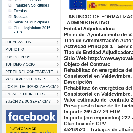
CEST
Trámites y Solicitudes
2022
Fri Jul 29
Eventos
00:00:00
CEST
ANUNCIO DE FORMALIZAC
Noticias
2022
ADMINISTRATIVO
Servicios Municipales
Obras legislatura 2015-
Entidad Adjudicadora
2018
Pleno del Ayuntamiento de V
Tipo de Administración Autor
LOCALIZACION
Actividad Principal 1 - Servi
MUNICIPIO
Tipo de Entidad Adjudicador
LOS PUEBLOS
Sitio Web http://www.aytova
Objeto del Contrato
TURISMO Y OCIO
Rehabilitación energética del
PERFIL DEL CONTRATANTE
Consistorial en Valdevimbre.
PAGO A PROVEEDORES
Descripción
PORTAL DE TRANSPARENCIA
Rehabilitación energética del
Consistorial en Valdevimbre.
ENLACES DE INTERES
Valor estimado del contrato 
BUZÓN DE SUGERENCIAS
Presupuesto base de licitaci
Importe 269.477,29 EUR.
Importe (sin impuestos) 222.
Clasificación CPV
45262520 - Trabajos de albañi