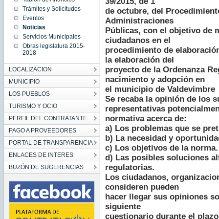
39/2015, de 1
00:00:00
Trámites y Solicitudes
de octubre, del Procedimien
CET
2023
Eventos
Administraciones
Fri Dec
Noticias
01
Públicas, con el objetivo de m
00:00:00
Servicios Municipales
CET
ciudadanos en el
2023
Obras legislatura 2015-
procedimiento de elaboración
2018
la elaboración del
proyecto de la Ordenanza Re
LOCALIZACION
nacimiento y adopción en
MUNICIPIO
el municipio de Valdevimbre
LOS PUEBLOS
Se recaba la opinión de los 
TURISMO Y OCIO
representativas potencialmen
normativa acerca de:
PERFIL DEL CONTRATANTE
a) Los problemas que se prete
PAGO A PROVEEDORES
b) La necesidad y oportunida
PORTAL DE TRANSPARENCIA
c) Los objetivos de la norma.
ENLACES DE INTERES
d) Las posibles soluciones al
regulatorias.
BUZÓN DE SUGERENCIAS
Los ciudadanos, organizacion
consideren pueden
hacer llegar sus opiniones s
siguiente
cuestionario durante el plazo