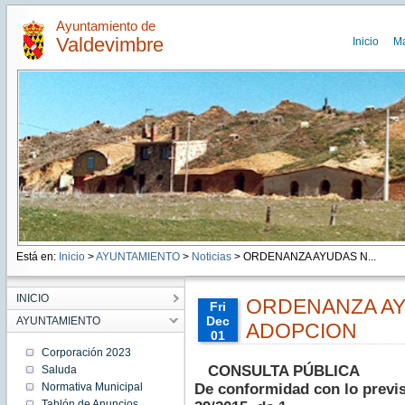
Ayuntamiento de
Valdevimbre
Inicio
M
Está en:
Inicio
>
AYUNTAMIENTO
>
Noticias
> ORDENANZA AYUDAS N...
INICIO
ORDENANZA AY
Fri
Dec
AYUNTAMIENTO
ADOPCION
01
00:00:00
Corporación 2023
CET
CONSULTA PÚBLICA
Saluda
2023
Normativa Municipal
De conformidad con lo previst
Fri Dec
01
Tablón de Anuncios