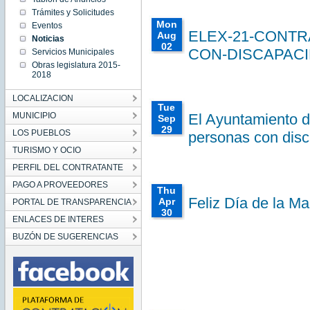
2021
Trámites y Solicitudes
Wed
Mon
Eventos
Sep 01
ELEX-21-CONTR
Aug
00:00:00
Noticias
CEST
02
CON-DISCAPAC
Servicios Municipales
2021
00:00:00
Wed
Obras legislatura 2015-
CEST
Sep 01
2018
00:00:00
2021
CEST
Mon
2021
LOCALIZACION
Aug 02
00:00:00
Tue
CEST
MUNICIPIO
El Ayuntamiento d
Sep
2021
29
Mon Aug
LOS PUEBLOS
personas con dis
02
00:00:00
00:00:00
TURISMO Y OCIO
CEST
CEST
2021
2020
PERFIL DEL CONTRATANTE
Tue Sep
29
PAGO A PROVEEDORES
00:00:00
Thu
CEST
Feliz Día de la M
Apr
PORTAL DE TRANSPARENCIA
2020
30
Tue Sep
ENLACES DE INTERES
29
00:00:00
00:00:00
CEST
BUZÓN DE SUGERENCIAS
CEST
2020
2020
Thu
Apr 30
00:00:00
CEST
2020
Thu Apr
30