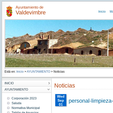
Ayuntamiento de
Valdevimbre
Inicio
M
Está en:
Inicio
>
AYUNTAMIENTO
> Noticias
INICIO
Noticias
AYUNTAMIENTO
Wed
Corporación 2023
personal-limpieza
Sep
Saluda
01
Normativa Municipal
00:00:00
CEST
Tablón de Anuncios