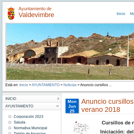
Ayuntamiento de
Valdevimbre
Inicio
M
Está en:
Inicio
>
AYUNTAMIENTO
>
Noticias
> Anuncio cursillos ...
INICIO
Anuncio cursillo
Mon
Jun
AYUNTAMIENTO
verano 2018
25
00:00:00
Corporación 2023
CEST
Cursillos de 
Saluda
2018
Normativa Municipal
Mon
Iniciación: del
Jun 25
Tablón de Anuncios